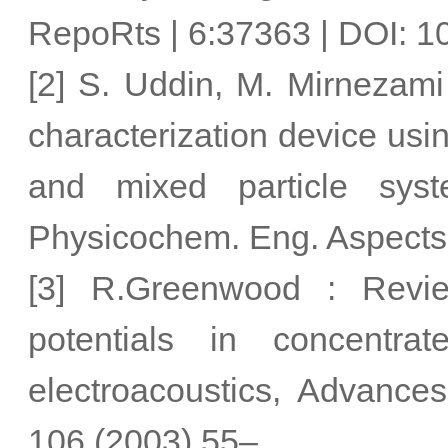
RepoRts | 6:37363 | DOI: 
[2] S. Uddin, M. Mirnezami
characterization device usin
and mixed particle sys
Physicochem. Eng. Aspects
[3] R.Greenwood : Revi
potentials in concentr
electroacoustics, Advances
106 (2003) 55–