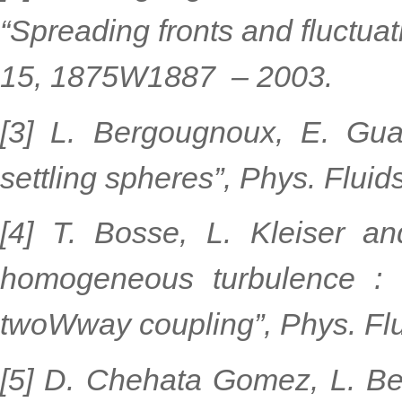
“Spreading fronts and fluctuat
15, 1875W1887 – 2003.
[3] L. Bergougnoux, E. Guaz
settling spheres”, Phys. Flui
[4] T. Bosse, L. Kleiser an
homogeneous turbulence : S
twoWway coupling”, Phys. Fl
[5] D. Chehata Gomez, L. Be