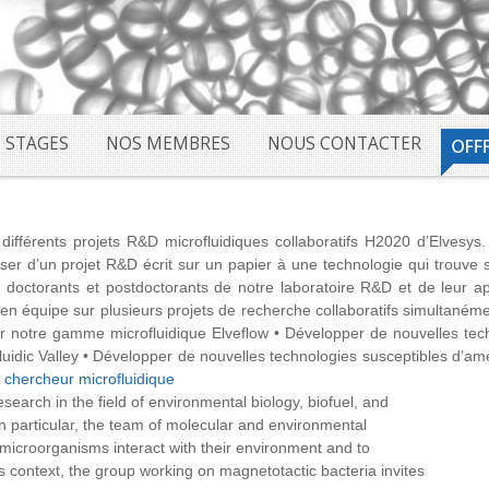
STAGES
NOS MEMBRES
NOUS CONTACTER
différents projets R&D microfluidiques collaboratifs H2020 d’Elves
er d’un projet R&D écrit sur un papier à une technologie qui trouve
octorants et postdoctorants de notre laboratoire R&D et de leur a
n équipe sur plusieurs projets de recherche collaboratifs simultanémen
r notre gamme microfluidique Elveflow • Développer de nouvelles tec
luidic Valley • Développer de nouvelles technologies susceptibles d’amé
 chercheur microfluidique
esearch in the field of environmental biology, biofuel, and
n particular, the team of molecular and environmental
microorganisms interact with their environment and to
s context, the group working on magnetotactic bacteria invites