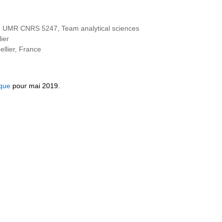
n, UMR CNRS 5247, Team analytical sciences
ier
llier, France
ique
pour mai 2019.