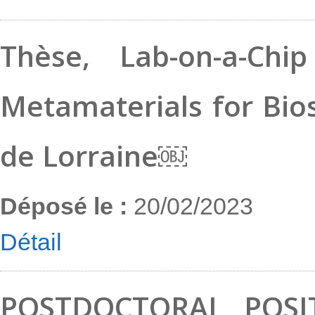
Offre-these-microfluidique-digitale_vf
Télécharger
Thèse, Lab-on-a-Chip
PhD-offer-digital-microfluidic_vf
Télécharger
Metamaterials for Bio
de Lorraine￼
Déposé le :
20/02/2023
Détail
SARRY_IJL_CNES-22-23-1
Télécharger
POSTDOCTORAL POSI