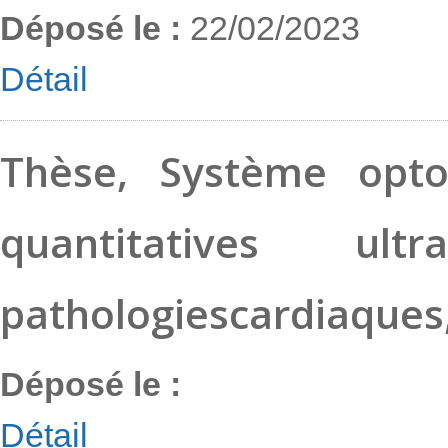
Déposé le :
22/02/2023
Détail
Offre_these_SAW-diag_Fr_Eng_2023
Télécharger
Thèse, Système opto-
Offre_de_stage_M2_SAW_bio_Fr_Eng_2023
Télécharger
quantitatives ult
pathologiescardiaques,
Déposé le :
Détail